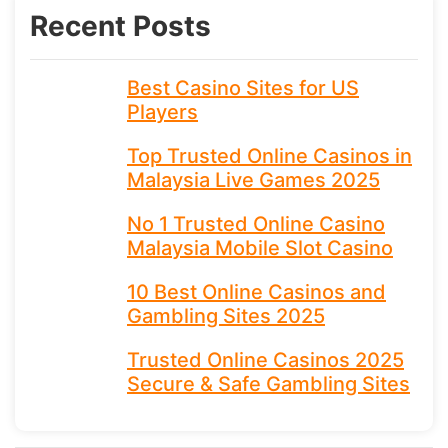
Recent Posts
Best Casino Sites for US
Players
Top Trusted Online Casinos in
Malaysia Live Games 2025
No 1 Trusted Online Casino
Malaysia Mobile Slot Casino
10 Best Online Casinos and
Gambling Sites 2025
Trusted Online Casinos 2025
Secure & Safe Gambling Sites