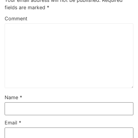
Your email address will not be published.
Required
fields are marked
*
Comment
Name
*
Email
*