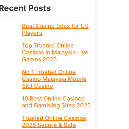
Recent Posts
Best Casino Sites for US
Players
Top Trusted Online
Casinos in Malaysia Live
Games 2025
No 1 Trusted Online
Casino Malaysia Mobile
Slot Casino
10 Best Online Casinos
and Gambling Sites 2025
Trusted Online Casinos
2025 Secure & Safe