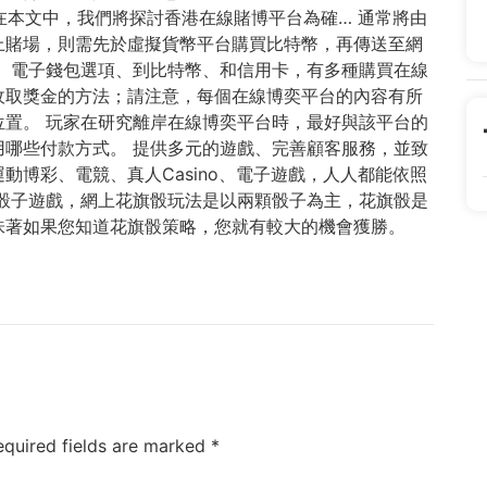
在本文中，我們將探討香港在線賭博平台為確… 通常將由
上賭場，則需先於虛擬貨幣平台購買比特幣，再傳送至網
、電子錢包選項、到比特幣、和信用卡，有多種購買在線
收取獎金的方法；請注意，每個在線博奕平台的內容有所
置。 玩家在研究離岸在線博奕平台時，最好與該平台的
哪些付款方式。 提供多元的遊戲、完善顧客服務，並致
動博彩、電競、真人Casino、電子遊戲，人人都能依照
骰子遊戲，網上花旗骰玩法是以兩顆骰子為主，花旗骰是
味著如果您知道花旗骰策略，您就有較大的機會獲勝。
equired fields are marked
*