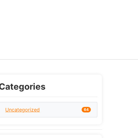
Categories
Uncategorized
64